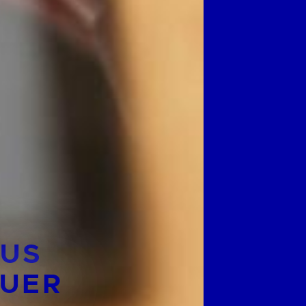
AUS
UER