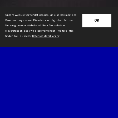
Unsere Website verwendet Cookies um eine bestmögliche
OK
Bereitstellung unserer Dienste zu ermöglichen. Mit der
Nutzung unserer Website erklären Sie sich damit
einverstanden, dass wir diese verwenden. Weitere Infos
finden Sie in unserer
Datenschutzerklärung
.
EUG BESTÄTIGT: KEINE
UNMITTELBARE
KLAGEMÖGLICHKEIT EINES
STEUERPFLICHTIGEN GEGEN
EINEN MITGLIEDSTAAT WEGEN
MEHRWERTSTEUER
Mit Beschluss vom 13. Mai 2025 (T-206/25) hat das EuG